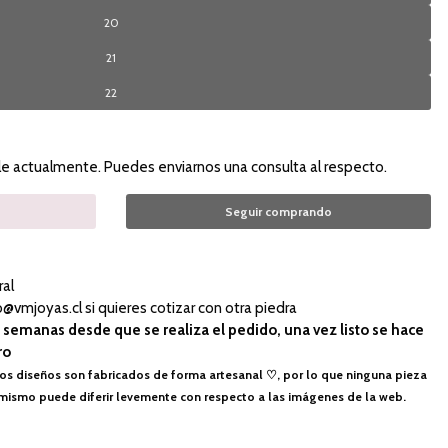
20
21
22
le actualmente. Puedes enviarnos una consulta al respecto.
Seguir comprando
ral
@vmjoyas.cl si quieres cotizar con otra piedra
 semanas desde que se realiza el pedido, una vez listo se hace
ro
os diseños son fabricados de forma artesanal ♡, por lo que ninguna pieza
lo mismo puede diferir levemente con respecto a las imágenes de la web.