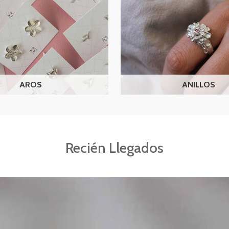
i
n
e
AROS
ANILLOS
Recién Llegados