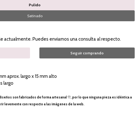
Pulido
Satinado
le actualmente. Puedes enviarnos una consulta al respecto.
Seguir comprando
mm aprox. largo x 15 mm alto
s largo
iseños son fabricados de forma artesanal ♡, por lo que ninguna pieza es idéntica a
erir levemente con respecto a las imágenes de la web.