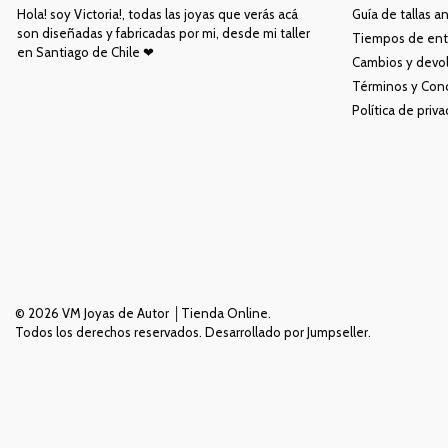
Hola! soy Victoria!, todas las joyas que verás acá
Guía de tallas an
son diseñadas y fabricadas por mi, desde mi taller
Tiempos de ent
en Santiago de Chile ❤︎
Cambios y devo
Términos y Con
Política de priv
© 2026 VM Joyas de Autor │Tienda Online.
Todos los derechos reservados.
Desarrollado por Jumpseller
.