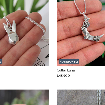
E
NO DISPONIBLE
o
Collar Luna
$45.900