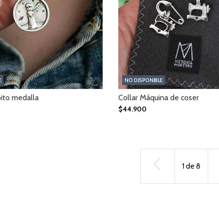
E
NO DISPONIBLE
pito medalla
Collar Máquina de coser
$44.900
1
de
8