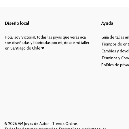
Diseño local
Ayuda
Hola! soy Victoria!, todas las joyas que verás acá
Guía de tallas an
son diseñadas y fabricadas por mi, desde mi taller
Tiempos de ent
en Santiago de Chile ❤︎
Cambios y devo
Términos y Con
Política de priv
© 2026 VM Joyas de Autor │Tienda Online.
Todos los derechos reservados.
Desarrollado por Jumpseller
.